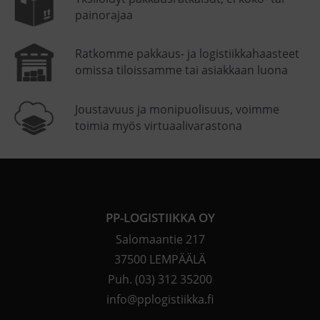
painorajaa
Ratkomme pakkaus- ja logistiikkahaasteet
omissa tiloissamme tai asiakkaan luona
Joustavuus ja monipuolisuus, voimme
toimia myös virtuaalivarastona
PP-LOGISTIIKKA OY
Salomaantie 217
37500 LEMPÄÄLÄ
Puh.
(03) 312 35200
info@pplogistiikka.fi